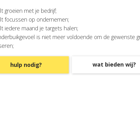
lt groeien met je bedrijf;
ilt focussen op ondernemen;
ilt iedere maand je targets halen;
nderbuikgevoel is niet meer voldoende om de gewenste gr
iseren;
wat bieden wij?
hulp nodig?