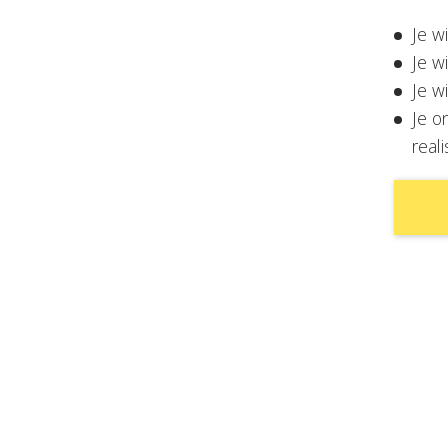
Je wi
Je w
Je w
Je o
real