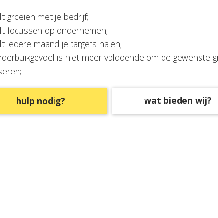
lt groeien met je bedrijf;
ilt focussen op ondernemen;
ilt iedere maand je targets halen;
nderbuikgevoel is niet meer voldoende om de gewenste gr
iseren;
wat bieden wij?
hulp nodig?